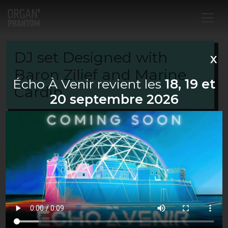
Main Navigation
DJ set Designed with
X
Baron Zilief and Marine
Écho À Venir revient les
18, 19 et
Cardin
20 septembre 2026
Organized on the parking lot of the Base Sous
Marine for the closing party of ECHO A VENIR,
Angoulême-based draftsman and writer Baron
Zilief was invited to project his drawings live via his
graphic palette on the scenographic installation of
Marine Cardin. The latter in turn took over the
controls of the video mapping projections at the
end of the evening to illuminate her structure
designed especially for the occasion.