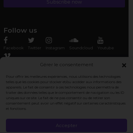
Follow us
Facebook
Twitter
Instagram
Soundcloud
Youtube
Vimeo
Gérer le consentement
Pour offrir les meilleures expériences, nous utilisons des technologies
Rencontrez-nous
telles que les cookies pour stocker et/ou accéder aux informations des
appareils. Le fait de consentir à ces technologies nous permettra de
Association Organ'Phantom
traiter des données telles que le comportement de navigation ou les ID
9 rue des Capérans, 33000 Bordeaux, France
uniques sur ce site. Le fait de ne pas consentir ou de retirer son
consentement peut avoir un effet négatif sur certaines caractéristiques
et fonctions.
Pages légales
Politique de cookie
Accepter
Politique de confidentialité