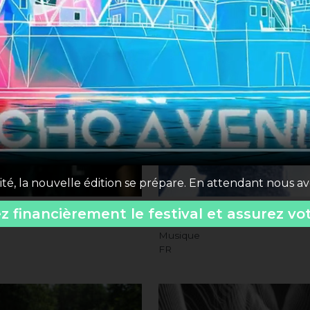
ité, la nouvelle édition se prépare. En attendant nous a
 financièrement le festival et assurez vo
oreteau
Flore
Musique
FR