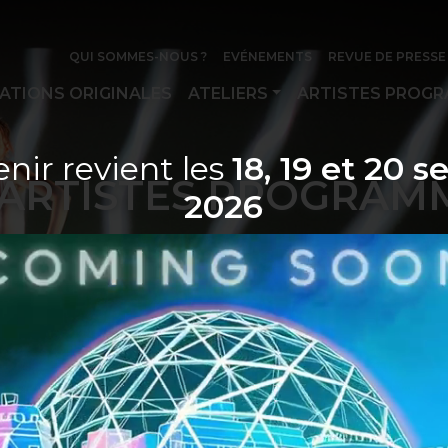
QUI SOMMES-NOUS ?
EVÉNEMENTS
REVUE DE PRESSE
ATIONS ORIGINALES
ATELIERS
ARTISTES PROG
nir revient les
18, 19 et 20 
ARTISTES PROGRAM
2026