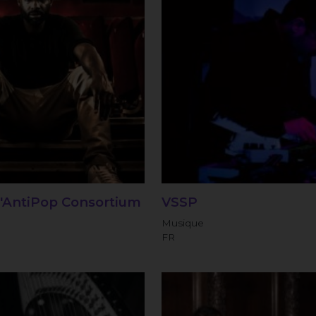
d'AntiPop Consortium
VSSP
Musique
FR