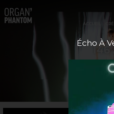
Navigation principale
ACCUEIL
CRÉ
Écho À Ve
146