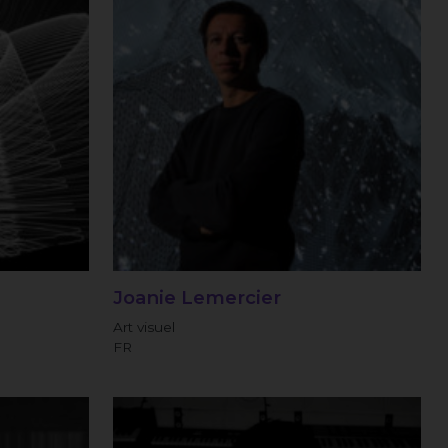
Joanie Lemercier
Art visuel
FR