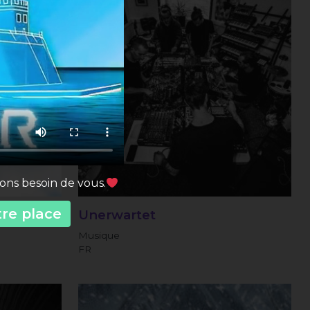
vons besoin de vous.
tre place
Unerwartet
Musique
FR