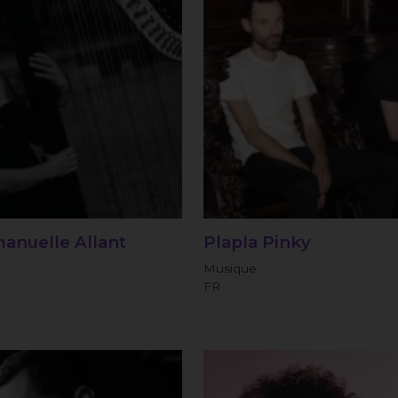
anuelle Allant
Plapla Pinky
Musique
FR