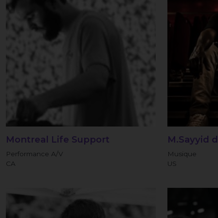
Montreal Life Support
M.Sayyid 
Performance A/V
Musique
CA
US