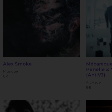
Alex Smoke
Mécaniques
Penelle & 
Musique
(AntiVJ)
UK
Art visuel
BE