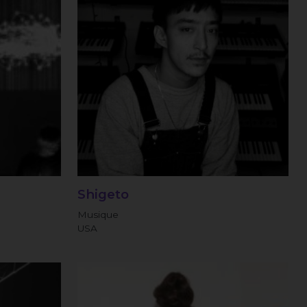
Shigeto
Musique
USA