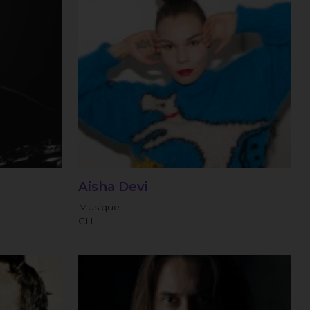
Aisha Devi
Musique
CH