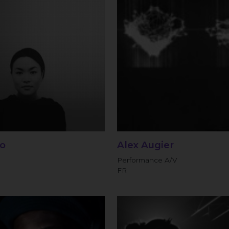
To
Alex Augier
Performance A/V
FR