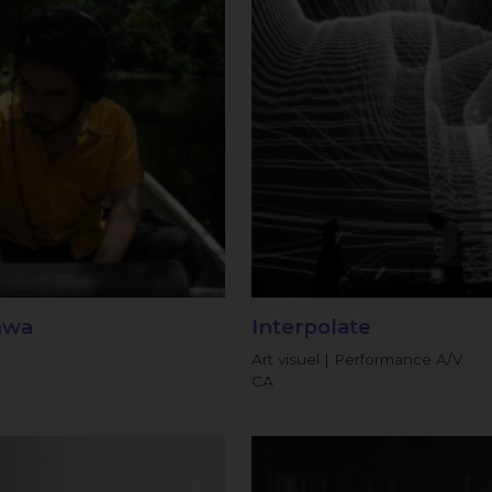
awa
Interpolate
Art visuel | Performance A/V
CA