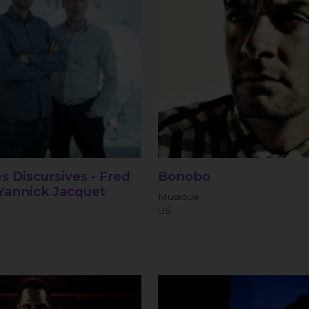
 Discursives - Fred
Bonobo
Yannick Jacquet
Musique
US