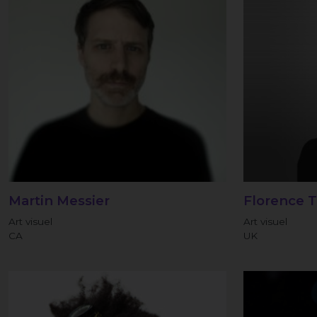
Martin Messier
Florence 
Art visuel
Art visuel
CA
UK