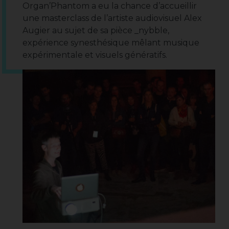
Organ’Phantom a eu la chance d’accueillir
une masterclass de l’artiste audiovisuel Alex
Augier au sujet de sa pièce _nybble,
expérience synesthésique mêlant musique
expérimentale et visuels génératifs.