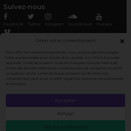
Suivez-nous
Facebook
Twitter
Instagram
Soundcloud
Youtube
Vimeo
Gérer votre consentement
Pour offrir les meilleures expériences, nous utilisons des technologies
Rencontrez-nous
telles que les cookies pour stocker et/ou accéder aux informations des
appareils. Le fait de consentir à ces technologies nous permettra de
Association Organ'Phantom
traiter des données telles que le comportement de navigation ou les ID
9 rue des Capérans, 33000 Bordeaux, France
uniques sur ce site. Le fait de ne pas consentir ou de retirer son
consentement peut avoir un effet négatif sur certaines caractéristiques
et fonctions.
Pages légales
Politique de cookie
Accepter
Politique de confidentialité
Refuser
Mentions légales
Voir les préférences