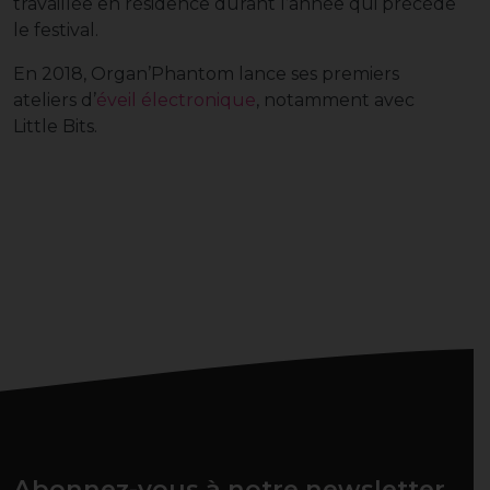
travaillée en résidence durant l’année qui précède
le festival.
En 2018, Organ’Phantom lance ses premiers
ateliers d’
éveil électronique
, notamment avec
Little Bits.
Abonnez-vous à notre newsletter