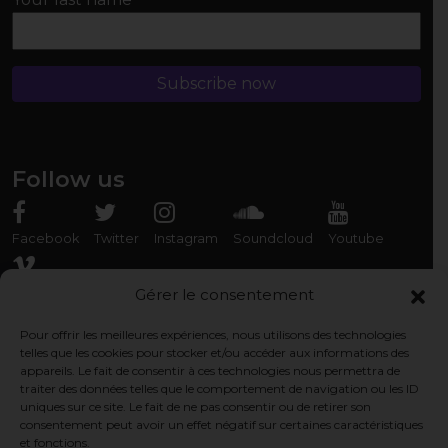
Follow us
Facebook
Twitter
Instagram
Soundcloud
Youtube
Vimeo
Gérer le consentement
Pour offrir les meilleures expériences, nous utilisons des technologies
Rencontrez-nous
telles que les cookies pour stocker et/ou accéder aux informations des
appareils. Le fait de consentir à ces technologies nous permettra de
Association Organ'Phantom
traiter des données telles que le comportement de navigation ou les ID
9 rue des Capérans, 33000 Bordeaux, France
uniques sur ce site. Le fait de ne pas consentir ou de retirer son
consentement peut avoir un effet négatif sur certaines caractéristiques
et fonctions.