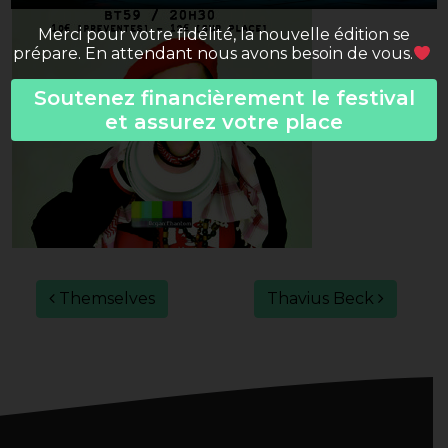
Merci pour votre fidélité, la nouvelle édition se
prépare. En attendant nous avons besoin de vous.
Soutenez financièrement le festival
et assurez votre place
Post navigation
Themselves
Thavius Beck