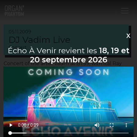
Main Navigation
05.11.2009
X
DJ Vadim Live
Concert
Écho À Venir revient les
18, 19 et
20 septembre 2026
Concert of the artist Vadim at BT59, with Ital Ray
Birth and Petit Pois Carotte & Mr M.