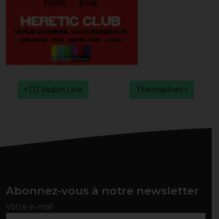
Navigation des articles
DJ Vadim Live
Themselves
Abonnez-vous à notre newsletter
Votre e-mail