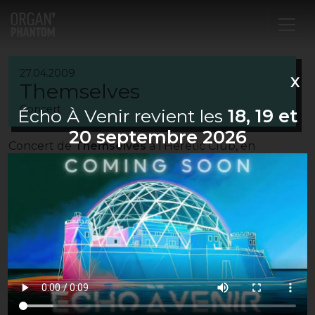
Navigation principale
27.04.2009
X
Themselves
Concert
Écho À Venir revient les
18, 19 et
20 septembre 2026
Concert de
Themselves
à l’Heretic Club, en
compagnie de
In Bed With Sapritch
.