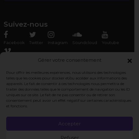
Suivez-nous
Facebook
Twitter
Instagram
Soundcloud
Youtube
Vimeo
Gérer votre consentement
Pour offrir les meilleures expériences, nous utilisons des technologies
Rencontrez-nous
telles que les cookies pour stocker et/ou accéder aux informations des
appareils. Le fait de consentir à ces technologies nous permettra de
Association Organ'Phantom
traiter des données telles que le comportement de navigation ou les ID
9 rue des Capérans, 33000 Bordeaux, France
uniques sur ce site. Le fait de ne pas consentir ou de retirer son
consentement peut avoir un effet négatif sur certaines caractéristiques
et fonctions.
Pages légales
Politique de cookie
Accepter
Politique de confidentialité
Refuser
Mentions légales