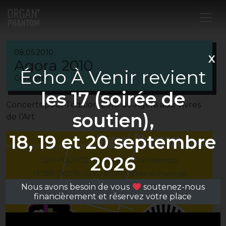
Navigation principale
08.05.2010
X
Agora 2010
Écho À Venir revient
Concert
les 17 (soirée de
Concerts pour l’édition 2010 de Agora aux Vivres
soutien),
de l’Art
18, 19 et 20 septembre
2026
Nous avons besoin de vous
soutenez-nous
financièrement et réservez votre place