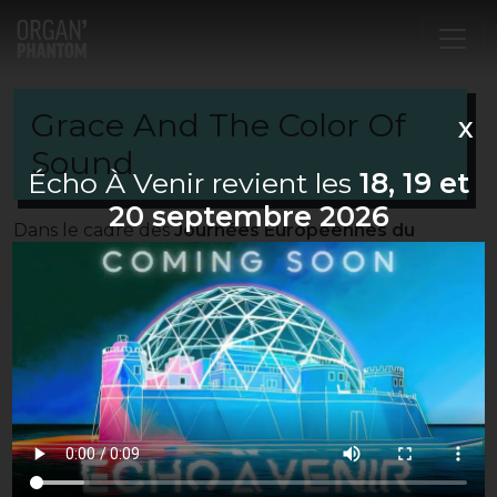
Navigation principale
Grace And The Color Of
X
Sound
Écho À Venir revient les
18, 19 et
20 septembre 2026
Dans le cadre des
Journées Européennes du
Patrimoine 2017
,
“Grace and the Color of Sound”
,
est une création originale d’Organ’Phantom,
présentée pour la première fois durant le Festival
Écho À Venir #6 au
théâtre Femina
(Bordeaux,
France), et
programmée par la suite
dans
plusieurs festivals, notamment
au Sonar Festival
2018
(Barcelone, Espagne).
Cette pièce mêle
musique live avec l’artiste new
yorkais M.Sayyid
, d’Anti Pop Consortium,