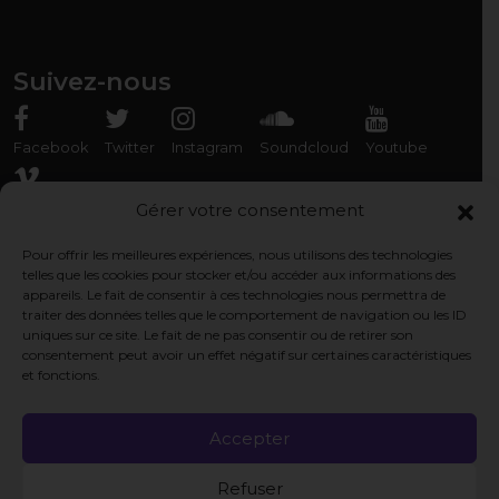
Suivez-nous
Facebook
Twitter
Instagram
Soundcloud
Youtube
Vimeo
Gérer votre consentement
Pour offrir les meilleures expériences, nous utilisons des technologies
Rencontrez-nous
telles que les cookies pour stocker et/ou accéder aux informations des
appareils. Le fait de consentir à ces technologies nous permettra de
Association Organ'Phantom
traiter des données telles que le comportement de navigation ou les ID
9 rue des Capérans, 33000 Bordeaux, France
uniques sur ce site. Le fait de ne pas consentir ou de retirer son
consentement peut avoir un effet négatif sur certaines caractéristiques
et fonctions.
Pages légales
Politique de cookie
Accepter
Politique de confidentialité
Refuser
Mentions légales