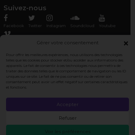
Suivez-nous
Facebook
Twitter
Instagram
Soundcloud
Youtube
Vimeo
Gérer votre consentement
Pour offrir les meilleures expériences, nous utilisons des technologies
Rencontrez-nous
telles que les cookies pour stocker et/ou accéder aux informations des
appareils. Le fait de consentir à ces technologies nous permettra de
Association Organ'Phantom
traiter des données telles que le comportement de navigation ou les ID
9 rue des Capérans, 33000 Bordeaux, France
uniques sur ce site. Le fait de ne pas consentir ou de retirer son
consentement peut avoir un effet négatif sur certaines caractéristiques
et fonctions.
Pages légales
Politique de cookie
Accepter
Politique de confidentialité
Refuser
Mentions légales
Voir les préférences