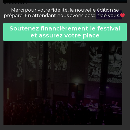
Discover :
Merci pour votre fidélité, la nouvelle édition se
Instagram
Pablo Gracias
prépare. En attendant nous avons besoin de vous.
Soutenez financièrement le festival
et assurez votre place