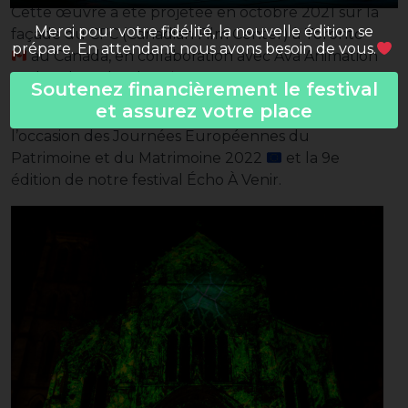
Cette œuvre a été projetée en octobre 2021 sur la
Merci pour votre fidélité, la nouvelle édition se
façade du CFC (Canadian Film Center) à Toronto
prépare. En attendant nous avons besoin de vous.
au Canada, en collaboration avec Ava Animation
et dans le cadre de
#BigArtTO
.
Soutenez financièrement le festival
et assurez votre place
Cette pièce a été réadaptée à Bordeaux à
l’occasion des Journées Européennes du
Patrimoine et du Matrimoine 2022
et la 9e
édition de notre festival Écho À Venir.